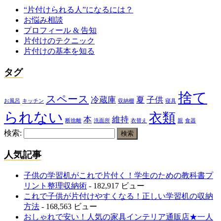
“片付けられる人”になるには？
お悩み相談
プロフィール & 告知
片付けのテクニック
片付けの基本を知る
タグ
捨て
スペース
冷蔵庫
夏
子供
お風呂
キッチン
収納棚
寝具
られない
衣類
本
維持
断捨離
洗面所
衣替え
親
食器
検索:
人気記事
子供の学習机がこれで片付く！学生のための教科書プ
リント整理収納術
- 182,917 ビュー
これで子供が片付けやすくなる！正しい学習机の収納
方法
- 168,563 ビュー
おしゃれで安い！人気の家具インテリア通販店★一人