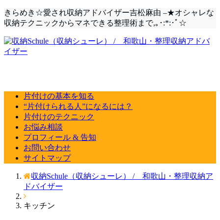
きらめき☆愛され収納アドバイザー吉松麻由 –★オシャレな
収納テクニックからマネできる整理術まで,｡･:*:･ﾟ☆
片付けの基本を知る
“片付けられる人”になるには？
片付けのテクニック
お悩み相談
プロフィール & 告知
お問い合わせ
サイトマップ
収納Schule（収納シューレ） / 和歌山・整理収納ア
ドバイザー
キッチン