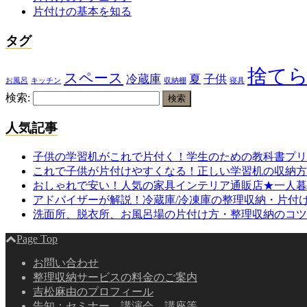
片付けの基本を知る
タグ
捨て
スペース
冷蔵庫
夏
子供
お風呂
キッチン
収納棚
寝具
検索:
人気記事
子供の学習机がこれで片付く！学生のための教科書プリ
これで子供が片付けやすくなる！正しい学習机の収納方
おしゃれで安い！人気の家具インテリア通販店★一人暮
アドバイザーが解説！冷蔵庫/冷凍庫の整理収納・片付
洗面所、脱衣所、お風呂場の片付け方・整理収納のコツ
Page Top
お問い合わせ
整理収納サービスの料金のご案内
吉松麻由のプロフィール
告知：セミナー、講演会、講座等