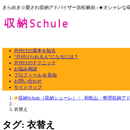
きらめき☆愛され収納アドバイザー吉松麻由 –★オシャレな収納
片付けの基本を知る
“片付けられる人”になるには？
片付けのテクニック
お悩み相談
プロフィール & 告知
お問い合わせ
サイトマップ
収納Schule（収納シューレ） / 和歌山・整理収納ア
衣替え
タグ: 衣替え