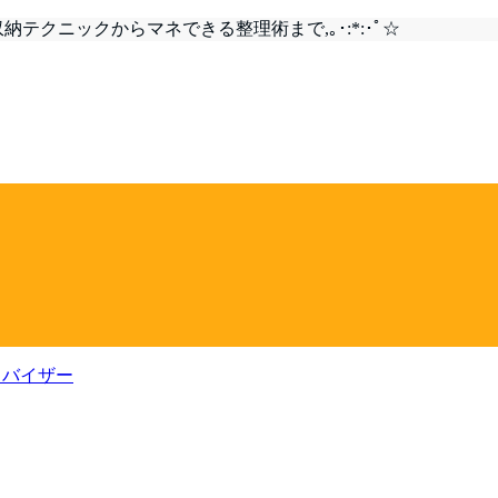
テクニックからマネできる整理術まで,｡･:*:･ﾟ☆
ドバイザー