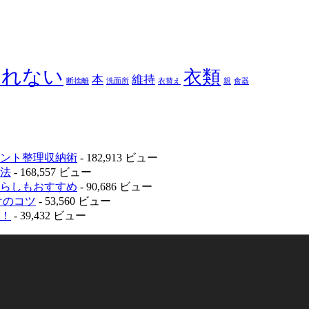
られない
衣類
本
維持
断捨離
洗面所
衣替え
親
食器
ント整理収納術
- 182,913 ビュー
法
- 168,557 ビュー
らしもおすすめ
- 90,686 ビュー
けのコツ
- 53,560 ビュー
！
- 39,432 ビュー