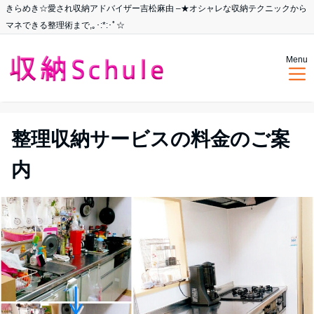
きらめき☆愛され収納アドバイザー吉松麻由 –★オシャレな収納テクニックから
マネできる整理術まで,｡･:*:･ﾟ☆
Menu
整理収納サービスの料金のご案
内