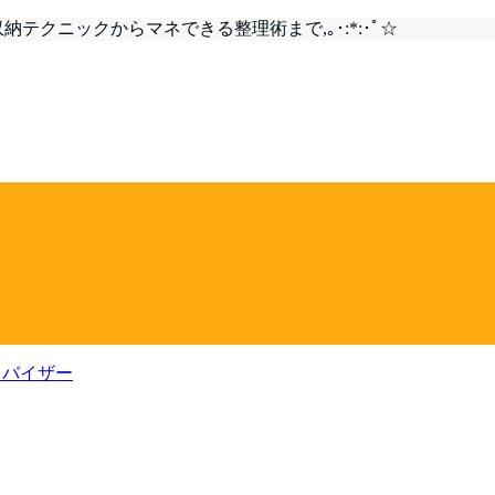
テクニックからマネできる整理術まで,｡･:*:･ﾟ☆
ドバイザー