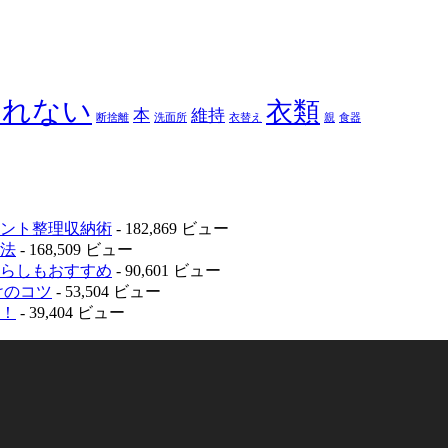
られない
衣類
本
維持
断捨離
洗面所
衣替え
親
食器
ント整理収納術
- 182,869 ビュー
法
- 168,509 ビュー
らしもおすすめ
- 90,601 ビュー
けのコツ
- 53,504 ビュー
！
- 39,404 ビュー