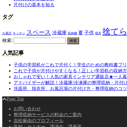
片付けの基本を知る
タグ
捨て
スペース
冷蔵庫
夏
子供
お風呂
キッチン
収納棚
寝具
検索:
人気記事
子供の学習机がこれで片付く！学生のための教科書プリ
これで子供が片付けやすくなる！正しい学習机の収納方
おしゃれで安い！人気の家具インテリア通販店★一人暮
アドバイザーが解説！冷蔵庫/冷凍庫の整理収納・片付
洗面所、脱衣所、お風呂場の片付け方・整理収納のコツ
Page Top
お問い合わせ
整理収納サービスの料金のご案内
吉松麻由のプロフィール
告知：セミナー、講演会、講座等