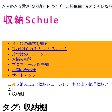
きらめき☆愛され収納アドバイザー吉松麻由 –★オシャレな収納
片付けの基本を知る
“片付けられる人”になるには？
片付けのテクニック
お悩み相談
プロフィール & 告知
お問い合わせ
サイトマップ
収納Schule（収納シューレ） / 和歌山・整理収納ア
収納棚
タグ: 収納棚